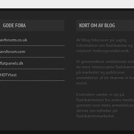
GODE FORA
KORT OM AV BLOG
avforums.co.uk
AV Blog fokuserer på saglig
information om fladskærme og
relateret forbrugerelektronik.
avsforum.com
Vi gennemfører omfattende test
flatpanels.dk
de mest interessante fladskær
på markedet og publicerer
HDTVtest
anmeldelser af de skærme vi ha
testet.
Endvidere samler vi op på
fladskærmstest fra andre medie
gennem vore meta anmeldelser
skriver om nyheder på
fladskærmsmarkedet.