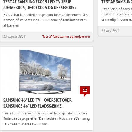
TEST AF SAMSUNG F8005 LED TV SERIE
TEST AF SAMSUN
(UE46F8005, UE40F8005 OG UE55F8005)
Det er efterhånden o
med en test af Sams
Hvis vi har kan udlede noget som helst af de seneste års
temmelig imponere
historie, så er Samsungs F8005 serie på forhånd dømt til
at blive en
31. maj 2012
27. august 2013
Test af fladskærme og projektorer
12
SAMSUNG 46” LED TV – OVERSIGT OVER
SAMSUNGS 46” LED FLADSKÆRME
Fra tid til anden overraskes jeg af hvor specifikt folk kan
finde på at spørge efter “Den bedste 40 tommers Samsung
LED skærm” eller tilsvarende.