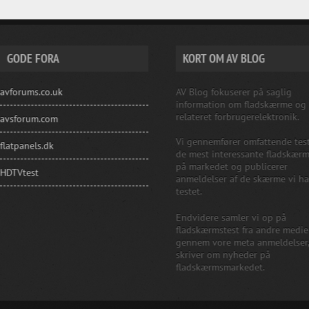
GODE FORA
KORT OM AV BLOG
avforums.co.uk
AV Blog fokuserer på saglig
information om fladskærme og
relateret forbrugerelektronik.
avsforum.com
Vi gennemfører omfattende test
flatpanels.dk
de mest interessante fladskær
på markedet og publicerer
HDTVtest
anmeldelser af de skærme vi ha
testet.
Endvidere samler vi op på
fladskærmstest fra andre medie
gennem vore meta anmeldelser
skriver om nyheder på
fladskærmsmarkedet.