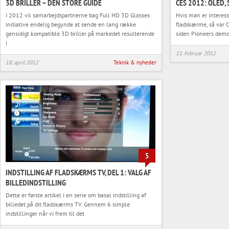
3D BRILLER – DEN STORE GUIDE
CES 2012: OLED,
I 2012 vil samarbejdspartnerne bag Full HD 3D Glasses
Hvis man er interess
initiative endelig begynde at sende en lang række
fladskærme, så var 
gensidigt kompatible 3D briller på markedet resulterende
siden Pioneers demo
i
11. februar 2012
18. april 2012
Teknik & nyheder
5
INDSTILLING AF FLADSKÆRMS TV, DEL 1: VALG AF
BILLEDINDSTILLING
Dette er første artikel i en serie om basal indstilling af
billedet på dit fladskærms TV. Gennem 6 simple
indstillinger når vi frem til det