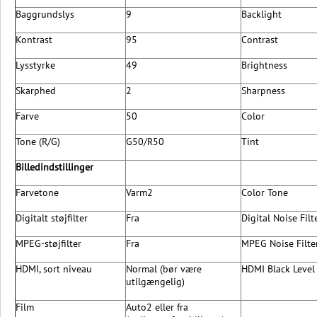
Baggrundslys
9
Backlight
Kontrast
95
Contrast
Lysstyrke
49
Brightness
Skarphed
2
Sharpness
Farve
50
Color
Tone (R/G)
G50/R50
Tint
Billedindstillinger
Farvetone
Varm2
Color Tone
Digitalt støjfilter
Fra
Digital Noise Filt
MPEG-støjfilter
Fra
MPEG Noise Filte
HDMI, sort niveau
Normal (bør være
HDMI Black Level
utilgængelig)
Film
Auto2 eller fra