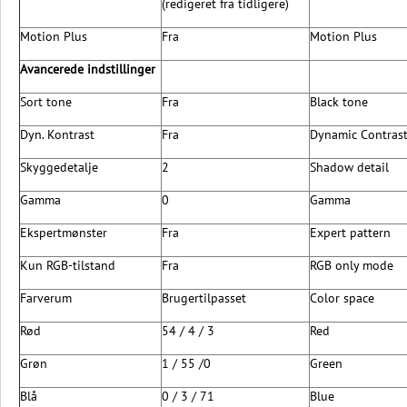
(redigeret fra tidligere)
Motion Plus
Fra
Motion Plus
Avancerede indstillinger
Sort tone
Fra
Black tone
Dyn. Kontrast
Fra
Dynamic Contras
Skyggedetalje
2
Shadow detail
Gamma
0
Gamma
Ekspertmønster
Fra
Expert pattern
Kun RGB-tilstand
Fra
RGB only mode
Farverum
Brugertilpasset
Color space
Rød
54 / 4 / 3
Red
Grøn
1 / 55 /0
Green
Blå
0 / 3 / 71
Blue