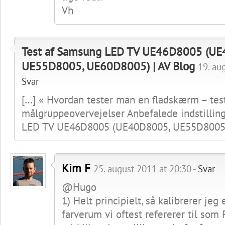
Vh
Test af Samsung LED TV UE46D8005 (UE
UE55D8005, UE60D8005) | AV Blog
19. au
Svar
[…] « Hvordan tester man en fladskærm – te
målgruppeovervejelser Anbefalede indstillin
LED TV UE46D8005 (UE40D8005, UE55D8005)
Kim F
25. august 2011 at 20:30 -
Svar
@Hugo
1) Helt principielt, så kalibrerer jeg
farverum vi oftest refererer til som 