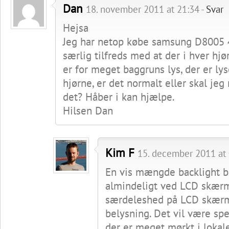
Dan
18. november 2011 at 21:34 -
Svar
Hejsa
Jeg har netop købe samsung D8005 
særlig tilfreds med at der i hver hj
er for meget baggruns lys, der er lys
hjørne, er det normalt eller skal je
det? Håber i kan hjælpe.
Hilsen Dan
Kim F
15. december 2011 at 
En vis mængde backlight b
almindeligt ved LCD skærm
særdeleshed på LCD skær
belysning. Det vil være spe
der er meget mørkt i lokal