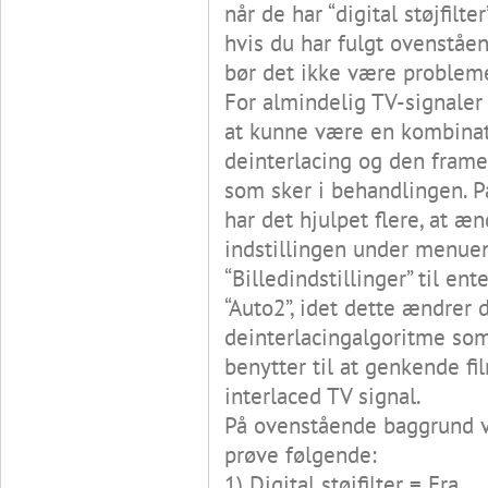
når de har “digital støjfilter
hvis du har fulgt ovenståen
bør det ikke være problem
For almindelig TV-signale
at kunne være en kombinat
deinterlacing og den frame
som sker i behandlingen. 
har det hjulpet flere, at æn
indstillingen under menue
“Billedindstillinger” til ente
“Auto2”, idet dette ændrer 
deinterlacingalgoritme s
benytter til at genkende fi
interlaced TV signal.
På ovenstående baggrund vi
prøve følgende:
1) Digital støjfilter = Fra