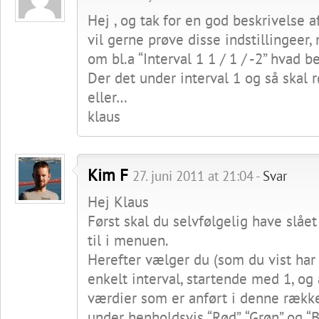
Hej , og tak for en god beskrivelse a
vil gerne prøve disse indstillingeer, 
om bl.a “Interval 1 1 / 1 / -2” hvad be
Der det under interval 1 og så skal 
eller…
klaus
Kim F
27. juni 2011 at 21:04 -
Svar
Hej Klaus
Først skal du selvfølgelig have slåe
til i menuen.
Herefter vælger du (som du vist har
enkelt interval, startende med 1, og
værdier som er anført i denne rækk
under henholdsvis “Rød”, “Grøn” og “B