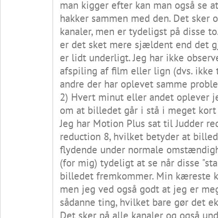
man kigger efter kan man også se at
hakker sammen med den. Det sker o
kanaler, men er tydeligst på disse to
er det sket mere sjældent end det gj
er lidt underligt. Jeg har ikke obser
afspiling af film eller lign (dvs. ikke 
andre der har oplevet samme probl
2) Hvert minut eller andet oplever j
om at billedet går i stå i meget kort
Jeg har Motion Plus sat til Judder re
reduction 8, hvilket betyder at bille
flydende under normale omstændigh
(for mig) tydeligt at se når disse "st
billedet fremkommer. Min kæreste ka
men jeg ved også godt at jeg er m
sådanne ting, hvilket bare gør det ek
Det sker på alle kanaler og også unde