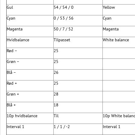
Gul
54 / 54 / 0
Yellow
Cyan
0 / 53 / 56
Cyan
Magenta
50 / 7 / 52
Magenta
Hvidbalance
Tilpasset
White balance
Rød –
25
Grøn –
25
Blå –
26
Rød +
25
Grøn +
28
Blå +
18
10p hvidbalance
Til
10p White balan
Interval 1
1 / 1 / -2
Interval 1