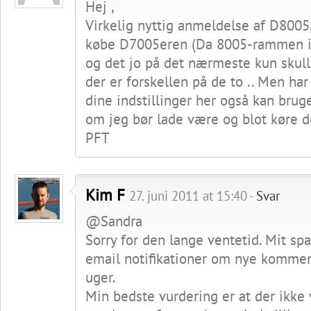
Hej ,
Virkelig nyttig anmeldelse af D8005, 
købe D7005eren (Da 8005-rammen i
og det jo på det nærmeste kun skul
der er forskellen på de to .. Men ha
dine indstillinger her også kan bruge
om jeg bør lade være og blot køre 
PFT
Kim F
27. juni 2011 at 15:40 -
Svar
@Sandra
Sorry for den lange ventetid. Mit sp
email notifikationer om nye komment
uger.
Min bedste vurdering er at der ikke 