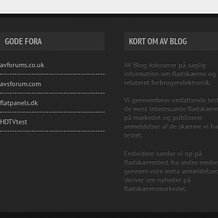
GODE FORA
KORT OM AV BLOG
avforums.co.uk
AV Blog fokuserer på saglig
information om fladskærme og
relateret forbrugerelektronik.
avsforum.com
Vi gennemfører omfattende test
flatpanels.dk
de mest interessante fladskær
på markedet og publicerer
HDTVtest
anmeldelser af de skærme vi ha
testet.
Endvidere samler vi op på
fladskærmstest fra andre medie
gennem vore meta anmeldelser
skriver om nyheder på
fladskærmsmarkedet.