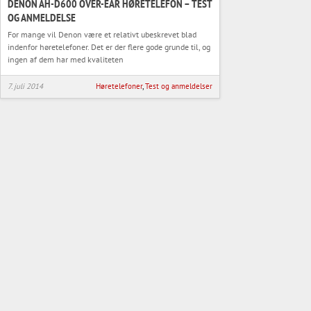
DENON AH-D600 OVER-EAR HØRETELEFON – TEST
OG ANMELDELSE
For mange vil Denon være et relativt ubeskrevet blad
indenfor høretelefoner. Det er der flere gode grunde til, og
ingen af dem har med kvaliteten
7. juli 2014
Høretelefoner
,
Test og anmeldelser