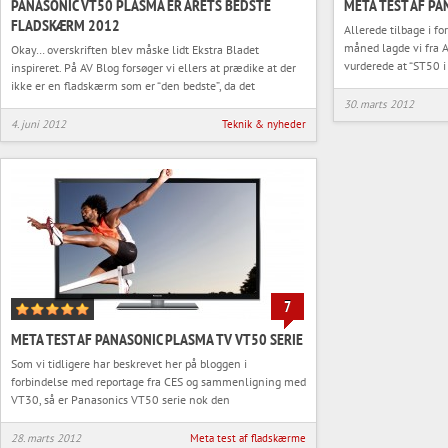
PANASONIC VT50 PLASMA ER ÅRETS BEDSTE
META TEST AF PA
FLADSKÆRM 2012
Allerede tilbage i f
måned lagde vi fra 
Okay… overskriften blev måske lidt Ekstra Bladet
vurderede at “ST50 i
inspireret. På AV Blog forsøger vi ellers at prædike at der
ikke er en fladskærm som er “den bedste”, da det
30. marts 2012
4. juni 2012
Teknik & nyheder
7
META TEST AF PANASONIC PLASMA TV VT50 SERIE
Som vi tidligere har beskrevet her på bloggen i
forbindelse med reportage fra CES og sammenligning med
VT30, så er Panasonics VT50 serie nok den
28. marts 2012
Meta test af fladskærme