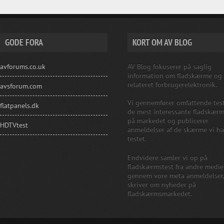
GODE FORA
KORT OM AV BLOG
avforums.co.uk
AV Blog fokuserer på saglig
information om fladskærme og
relateret forbrugerelektronik.
avsforum.com
Vi gennemfører omfattende test
flatpanels.dk
de mest interessante fladskær
på markedet og publicerer
HDTVtest
anmeldelser af de skærme vi ha
testet.
Endvidere samler vi op på
fladskærmstest fra andre medie
gennem vore meta anmeldelser
skriver om nyheder på
fladskærmsmarkedet.