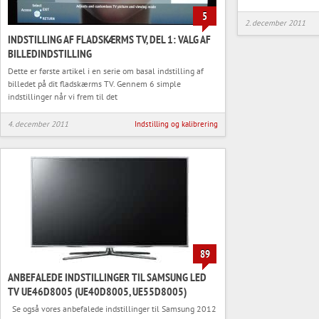
5
2. december 2011
INDSTILLING AF FLADSKÆRMS TV, DEL 1: VALG AF
BILLEDINDSTILLING
Dette er første artikel i en serie om basal indstilling af
billedet på dit fladskærms TV. Gennem 6 simple
indstillinger når vi frem til det
4. december 2011
Indstilling og kalibrering
89
ANBEFALEDE INDSTILLINGER TIL SAMSUNG LED
TV UE46D8005 (UE40D8005, UE55D8005)
Se også vores anbefalede indstillinger til Samsung 2012