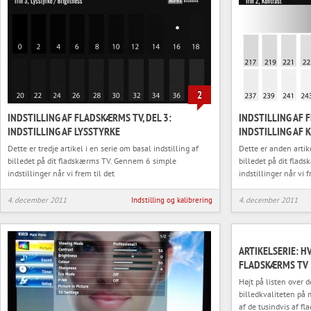
2
INDSTILLING AF FLADSKÆRMS TV, DEL 3:
INDSTILLING AF 
INDSTILLING AF LYSSTYRKE
INDSTILLING AF
Dette er tredje artikel i en serie om basal indstilling af
Dette er anden artike
billedet på dit fladskærms TV. Gennem 6 simple
billedet på dit fla
indstillinger når vi frem til det
indstillinger når vi 
4. december 2011
Indstilling og kalibrering
4. december 2011
ARTIKELSERIE: H
FLADSKÆRMS TV
Højt på listen over 
billedkvaliteten på 
af de tusindvis af 