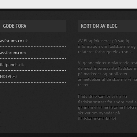
GODE FORA
KORT OM AV BLOG
avforums.co.uk
AV Blog fokuserer på saglig
information om fladskærme og
relateret forbrugerelektronik.
avsforum.com
Vi gennemfører omfattende test
flatpanels.dk
de mest interessante fladskær
på markedet og publicerer
HDTVtest
anmeldelser af de skærme vi ha
testet.
Endvidere samler vi op på
fladskærmstest fra andre medie
gennem vore meta anmeldelser
skriver om nyheder på
fladskærmsmarkedet.