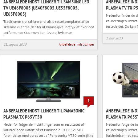
ANBEFALEDE INDSTILLINGER TIL SAMSUNG LED
ANBEFALEDE INDS
TV UE46F8005 (UE40F8005, UE55F8005,
PLASMA TV TX-P
UE65F8005)
Nedenfor finder du de
kalibreringen udfør
Traditionen tro kalibrerer vi altid testeksemplaret af de
testede det. Du kan 
skærme vi anmelder, for at kunne give indtryk af hvor god
performance skærmen kan levere, hvis man
1. maj 2013
21. august 2013
Anbefalede indstillinger
1
ANBEFALEDE INDSTILLINGER TIL PANASONIC
ANBEFALEDE INDS
PLASMA TX-P65VT50
PLASMA TX-P65S
Nedenfor følger de indstillinger som er resultatet af
Nedenfor følge de in
kalibreringen udført på et Panasonic TX-P65VT50 i
kalibreringen udfør
forbindelse med vores test af Panasonics VT50 serie (ikke
forbindelse med test