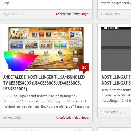
lagt
offentliggøres fordi 
1. januar 2013
Anbefalede indstillinger
1. januar 2013
10
ANBEFALEDE INDSTILLINGER TIL SAMSUNG LED
INDSTILLING AF 
TV UE55ES8005 (UE40ES8005, UE46ES8005,
INDSTILLING AF
UE65ES8005)
Dette er femte artike
billedet på dit fla
NB! Vi har også et sæt anbefalede indstillinger til
indstillinger når vi f
Samungs 2013 topmodeller F7005 og F8005 serierne. I
forbindelse med den snarligt kommende test af Samsungs
6. december 2011
19. maj 2012
Anbefalede indstillinger