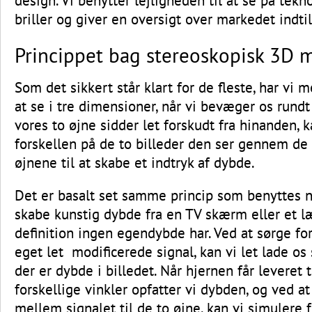
design. Vi benytter lejligheden til at se på tek
briller og giver en oversigt over markedet indtil
Princippet bag stereoskopisk 3D m
Som det sikkert står klart for de fleste, har vi 
at se i tre dimensioner, når vi bevæger os rundt
vores to øjne sidder let forskudt fra hinanden, 
forskellen på de to billeder den ser gennem de
øjnene til at skabe et indtryk af dybde.
Det er basalt set samme princip som benyttes n
skabe kunstig dybde fra en TV skærm eller et læ
definition ingen egendybde har. Ved at sørge for 
eget let modificerede signal, kan vi let lade os s
der er dybde i billedet. Når hjernen får leveret 
forskellige vinkler opfatter vi dybden, og ved at
mellem signalet til de to øjne, kan vi simulere 