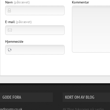
Navn
(påkrævet)
Kommentar
E-mail
(påkrævet)
Hjemmeside
GODE FORA
KORT OM AV BLOG
avforums.co.uk
AV Blog fokuserer på saglig