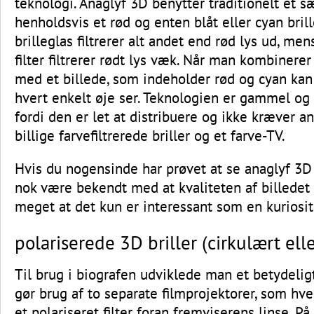
teknologi. Anaglyf 3D benytter traditionelt et s
henholdsvis et rød og enten blåt eller cyan bril
brilleglas filtrerer alt andet end rød lys ud, me
filter filtrerer rødt lys væk. Når man kombinerer
med et billede, som indeholder rød og cyan ka
hvert enkelt øje ser. Teknologien er gammel og
fordi den er let at distribuere og ikke kræver a
billige farvefiltrerede briller og et farve-TV.
Hvis du nogensinde har prøvet at se anaglyf 3D 
nok være bekendt med at kvaliteten af billedet 
meget at det kun er interessant som en kuriosit
polariserede 3D briller (cirkulært ell
Til brug i biografen udviklede man et betydeli
gør brug af to separate filmprojektorer, som hve
et polariseret filter foran fremviserens linse. P