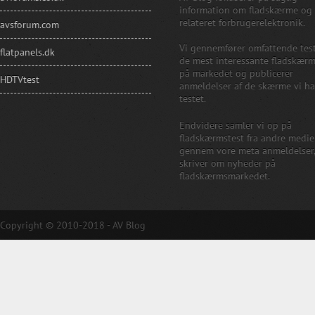
information om fladskærme og
relateret forbrugerelektronik.
avsforum.com
Vi gennemfører omfattende test
flatpanels.dk
de mest interessante fladskær
på markedet og publicerer
HDTVtest
anmeldelser af de skærme vi ha
testet.
Endvidere samler vi op på
fladskærmstest fra andre medie
gennem vore meta anmeldelser
skriver om nyheder på
fladskærmsmarkedet.
Copyright © 2010-2018 - AV Blog