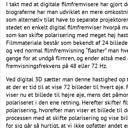
I takt med at digitale filmfremvisere har gjort d
biograferne har man udviklet en mere omkostni
som alternativ tilat have to separate projektore
stedet en enkelt digital filmfremviser hvorpå ma
som kan skifte polarisering med meget høj hast
Filmmateriale består som bekendt af 24 billeder
og ved normal filmfremvisning “flasher” man hve
gange for at undgå flimren, og ender altså med
fremvisningsfrekvens på 48 eller 72 Hz.
Ved digital 3D sætter man denne hastighed op t
at der er tid til at vise 72 billeder til hvert øje
viser nu et billede til højre øje, mens det påmon
polariseret i den ene retning. Herefter skifter fil
polarisering, hvorefter man viser et billede til 
processen med at skifte polarisering og vise bill
for sig går så hurtigt, at vi ikke opfatter andet 