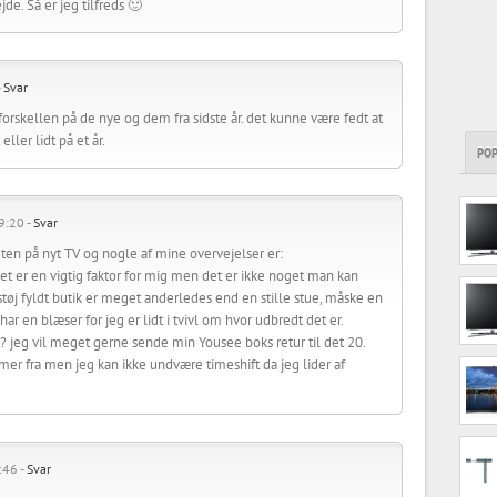
de. Så er jeg tilfreds 🙂
-
Svar
 forskellen på de nye og dem fra sidste år. det kunne være fedt at
ller lidt på et år.
PO
9:20 -
Svar
agten på nyt TV og nogle af mine overvejelser er:
det er en vigtig faktor for mig men det er ikke noget man kan
tøj fyldt butik er meget anderledes end en stille stue, måske en
har en blæser for jeg er lidt i tvivl om hvor udbredt det er.
t? jeg vil meget gerne sende min Yousee boks retur til det 20.
r fra men jeg kan ikke undvære timeshift da jeg lider af
:46 -
Svar