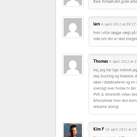
Bare fortsæt det gode arbej
lars
4. april 2012 at 09:27 
hvis i ville lægge vægt på
vide om der er sket meget e
Thomas
9. april 2012 at 1
hej, jeg har lige indledt j
støj, buzzing og blæsere, 
læse i databladene og en s
oversigt over hvilke tv der 
PVR & timeshift, virker de
århundrede hvor den komme
reklame allergi.
Kim F
10. april 2012 at 23