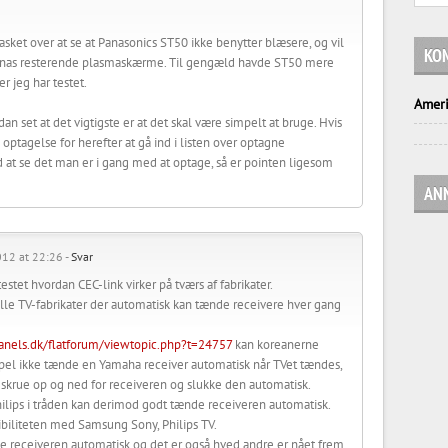
sket over at se at Panasonics ST50 ikke benytter blæsere, og vil
KO
 Panas resterende plasmaskærme. Til gengæld havde ST50 mere
r jeg har testet.
Ameri
dan set at det vigtigste er at det skal være simpelt at bruge. Hvis
n optagelse for herefter at gå ind i listen over optagne
at se det man er i gang med at optage, så er pointen ligesom
AN
012 at 22:26 -
Svar
stet hvordan CEC-link virker på tværs af fabrikater.
lle TV-fabrikater der automatisk kan tænde receivere hver gang
tpanels.dk/flatforum/viewtopic.php?t=24757
kan koreanerne
el ikke tænde en Yamaha receiver automatisk når TVet tændes,
krue op og ned for receiveren og slukke den automatisk.
ilips i tråden kan derimod godt tænde receiveren automatisk.
ibiliteten med Samsung Sony, Philips TV.
 receiveren automatisk og det er også hved andre er nået frem