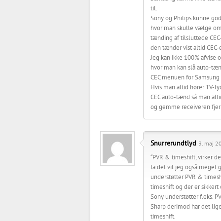
til.
Sony og Philips kunne god
hvor man skulle vælge om
tænding af tilsluttede CE
den tænder vist altid CEC-
Jeg kan ikke 100% afvise 
hvor man kan slå auto-tænd
CEC menuen for Samsung og
Hvis man altid hører TV-l
CEC auto-tænd så man alti
og gemme receiveren fjern
Snurrerundtlyd
3. maj 2
“PVR & timeshift, virker de
Ja det vil jeg også meget 
understøtter PVR & timesh
timeshift og der er sikker
Sony understøtter f.eks. P
Sharp derimod har det lig
timeshift.