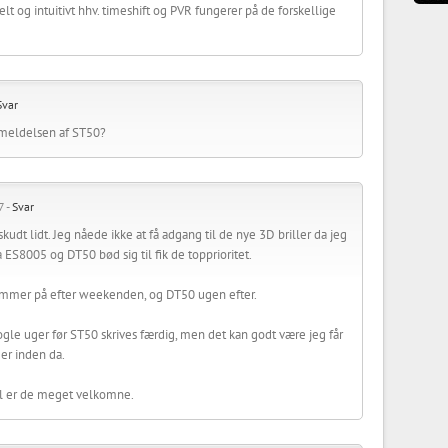
lt og intuitivt hhv. timeshift og PVR fungerer på de forskellige
Svar
nmeldelsen af ST50?
7 -
Svar
skudt lidt. Jeg nåede ikke at få adgang til de nye 3D briller da jeg
S8005 og DT50 bød sig til fik de topprioritet.
mmer på efter weekenden, og DT50 ugen efter.
nogle uger før ST50 skrives færdig, men det kan godt være jeg får
er inden da.
l er de meget velkomne.