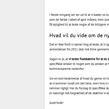
I første omgang ser ser ud til at vi kaster os o
som de første i løbet af april måned, men so
få lejlighed til at teste nogle af de billigere
Hvad vil du vide om de n
Det er ikke fordi vi savner ting at teste, at v
anmeldelser fra 2011 skal nok blive gennem
Sagen er jo, at
vi tester fladskærme for at du
specifikke ønsker til noget som du ønsker at 
kommentarerne nedenfor.
Giv en kort beskrivelse af hvad du gerne vil h
at vi kommer rundt om det hele, men hvis vi ik
rammer rigtigt. Har du forslag til specifikke
er naturligt nok begrænset af de skærme vi ka
Godt forår!