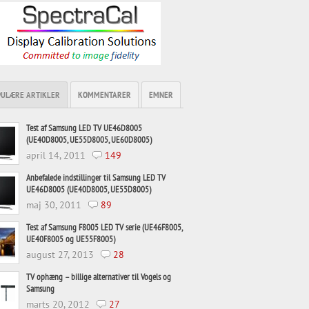
PULÆRE ARTIKLER
KOMMENTARER
EMNER
Test af Samsung LED TV UE46D8005
(UE40D8005, UE55D8005, UE60D8005)
april 14, 2011
149
Anbefalede indstillinger til Samsung LED TV
UE46D8005 (UE40D8005, UE55D8005)
maj 30, 2011
89
Test af Samsung F8005 LED TV serie (UE46F8005,
UE40F8005 og UE55F8005)
august 27, 2013
28
TV ophæng – billige alternativer til Vogels og
Samsung
marts 20, 2012
27