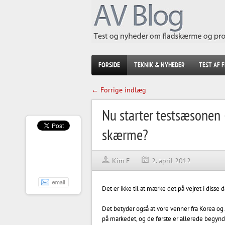
FORSIDE
TEKNIK & NYHEDER
TEST AF 
← Forrige indlæg
Nu starter testsæsonen 
skærme?
Kim F
2. april 2012
Det er ikke til at mærke det på vejret i disse d
Det betyder også at vore venner fra Korea og
på markedet, og de første er allerede begyndt