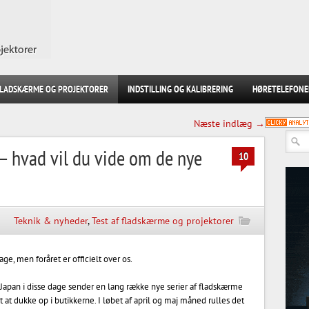
FLADSKÆRME OG PROJEKTORER
INDSTILLING OG KALIBRERING
HØRETELEFONE
Næste indlæg →
– hvad vil du vide om de nye
10
Teknik & nyheder
,
Test af fladskærme og projektorer
age, men foråret er officielt over os.
 Japan i disse dage sender en lang række nye serier af fladskærme
 at dukke op i butikkerne. I løbet af april og maj måned rulles det