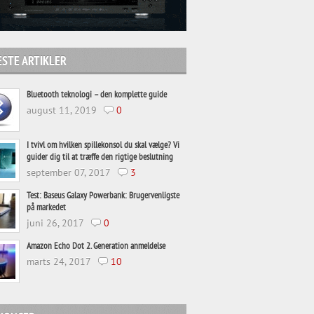
STE ARTIKLER
Bluetooth teknologi – den komplette guide
august 11, 2019
0
I tvivl om hvilken spillekonsol du skal vælge? Vi
guider dig til at træffe den rigtige beslutning
september 07, 2017
3
Test: Baseus Galaxy Powerbank: Brugervenligste
på markedet
juni 26, 2017
0
Amazon Echo Dot 2. Generation anmeldelse
marts 24, 2017
10