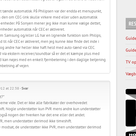
t tænde automatisk. På Philipsen var der endda et menupunkt,
 den om CEC-link skulle virkere med eller uden automatisk
RES
C-enheder. På Sonyen mener jeg ikke man kunne vælge dettet,
enheder automatisk når CEC er aktiveret.
om Samsung og/eller LG har en lignende funktion som Philips,
Guide
 til når CEC er aktiveret, men jeg kunne ikke finde det inde i
 andre har heller ikke haft held med auto-tænd via CEC.
Guide
yd via ekstern receiver/soundbar så er det et kæmpe plus med
d kan nøjes med en enkelt fjernbetening i den daglige betjening
TV op
betning af vejen.
Vægbe
012 at 22:38 -
Svar
t?”
gerne vide. Det er ikke alle fabrikater der overhovedet
ift. Nogle understøtter kun PVR mens andre kun understøtter
t også nogen der hverken har det ene eller det andet.
VR, men understøtter derimod ikke timeshift.
e modsat, de understøtter ikke PVR, men understøtter derimod