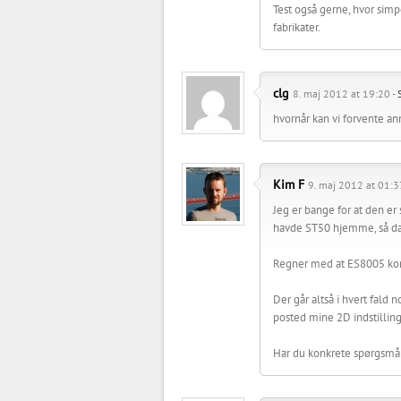
Test også gerne, hvor simpe
fabrikater.
clg
8. maj 2012 at 19:20 -
hvornår kan vi forvente a
Kim F
9. maj 2012 at 01:3
Jeg er bange for at den er 
havde ST50 hjemme, så da E
Regner med at ES8005 ko
Der går altså i hvert fald 
posted mine 2D indstilling
Har du konkrete spørgsmå