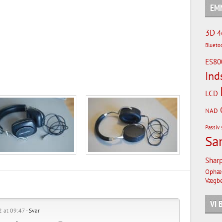
EM
3D
4
Blueto
ES80
Ind
LCD
NAD
Passiv 
Sa
Shar
Ophæ
Vægbe
VI
2 at 09:47 -
Svar