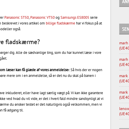
AN
ver
Panasonic ST50
,
Panasonic VT50
og
Samsungs ES8005
serie
m beskrevet i vores artikel om
billige fladskærme
har vi fokus på at
SE
 modeller også.
ye fladskærme?
marh
(UE4
i spørger dig. Alle de sædvanlige ting, som du har kunnet læse i vore
gået.
marh
(UE4
 som læser kan få glæde af vores anmeldelse
r. Så hvis der er nogen
høre mere om i en anmeldelse, så er det nu du skal på banen i
mark
(UE4
mark
ave inkluderet, eller have lagt særlig vægt på. Vi kan ikke garantere
(UE4
ke ved hvad du vil vide, er det i hvert fald mindre sandsynligt at vi
 skærme du ønsker testet er det naturligvis også velkommen, men vi
lenox
n få adgang til.
(UE4