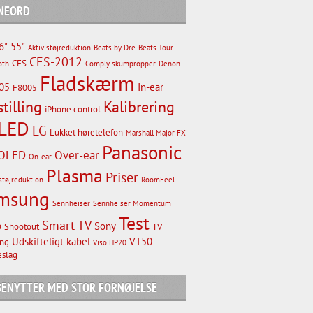
NEORD
6"
55"
Aktiv støjreduktion
Beats by Dre
Beats Tour
CES-2012
CES
oth
Comply skumpropper
Denon
Fladskærm
05
In-ear
F8005
stilling
Kalibrering
iPhone control
LED
LG
Lukket høretelefon
Marshall Major FX
Panasonic
OLED
Over-ear
On-ear
Plasma
Priser
støjreduktion
RoomFeel
msung
Sennheiser
Sennheiser Momentum
Test
Smart TV
p
Sony
Shootout
TV
Udskifteligt kabel
VT50
ng
Viso HP20
slag
 BENYTTER MED STOR FORNØJELSE