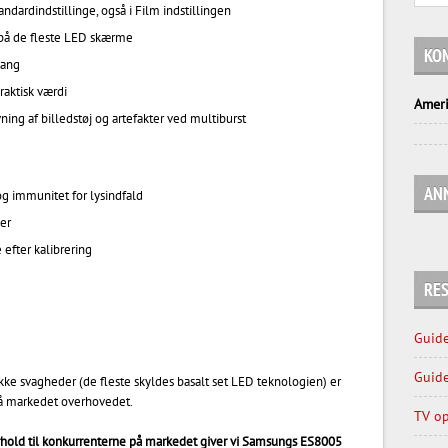
ndardindstillinge, også i Film indstillingen
 på de fleste LED skærme
KO
gang
aktisk værdi
Ameri
ng af billedstøj og artefakter ved multiburst
AN
g immunitet for lysindfald
er
 efter kalibrering
RES
Guide
Guide
kke svagheder (de fleste skyldes basalt set LED teknologien) er
å markedet overhovedet.
TV op
rhold til konkurrenterne på markedet giver vi Samsungs ES8005