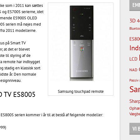
EM
kke som i 2011 kan sættes
og ES7005 serierne, idet
kommende ES9005 OLED
3D
4
005 serien må nøjes med
Blueto
 fra 2011 modellerne.
ES80
kus på Smart TV
Ind
, at det er blevet
 til styring af de
LCD
tra remote har indbygget
g stadig en klassisk sort
NAD
idste år. Den normale
designniveau.
Passiv 
Sa
Samsung touchpad remote
D TV ES8005
Shar
Ophæ
Vægbe
ES8005 serien kommer i år til at bestå af følgende modeller:
999)
VI