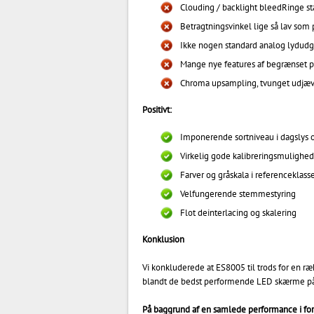
Clouding / backlight bleedRinge sta
Betragtningsvinkel lige så lav som
Ikke nogen standard analog lydud
Mange nye features af begrænset pr
Chroma upsampling, tvunget udjævni
Positivt:
Imponerende sortniveau i dagslys o
Virkelig gode kalibreringsmulighed
Farver og gråskala i referenceklasse
Velfungerende stemmestyring
Flot deinterlacing og skalering
Konklusion
Vi konkluderede at ES8005 til trods for en ræ
blandt de bedst performende LED skærme p
På baggrund af en samlede performance i fo