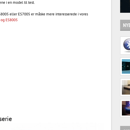
ene i en model til test.
ES8005 eller ES7005 er måske mere interesserede i vores
5 og ES8005
NYE
erie