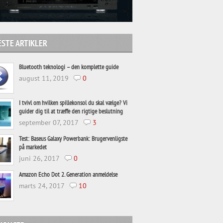
STE ARTIKLER
Bluetooth teknologi – den komplette guide
august 11, 2019
0
I tvivl om hvilken spillekonsol du skal vælge? Vi
guider dig til at træffe den rigtige beslutning
september 07, 2017
3
Test: Baseus Galaxy Powerbank: Brugervenligste
på markedet
juni 26, 2017
0
Amazon Echo Dot 2. Generation anmeldelse
marts 24, 2017
10