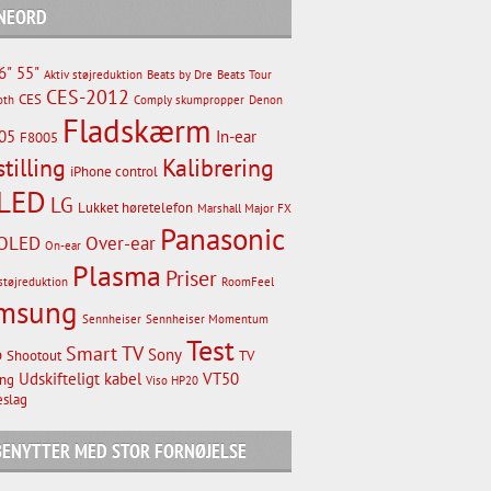
NEORD
6"
55"
Aktiv støjreduktion
Beats by Dre
Beats Tour
CES-2012
CES
oth
Comply skumpropper
Denon
Fladskærm
05
In-ear
F8005
stilling
Kalibrering
iPhone control
LED
LG
Lukket høretelefon
Marshall Major FX
Panasonic
OLED
Over-ear
On-ear
Plasma
Priser
støjreduktion
RoomFeel
msung
Sennheiser
Sennheiser Momentum
Test
Smart TV
p
Sony
Shootout
TV
Udskifteligt kabel
VT50
ng
Viso HP20
slag
 BENYTTER MED STOR FORNØJELSE