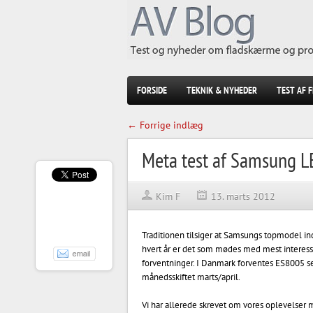
FORSIDE
TEKNIK & NYHEDER
TEST AF 
← Forrige indlæg
Meta test af Samsung L
Kim F
13. marts 2012
Traditionen tilsiger at Samsungs topmodel i
hvert år er det som mødes med mest interess
forventninger. I Danmark forventes ES8005 s
månedsskiftet marts/april.
Vi har allerede skrevet om vores oplevelser