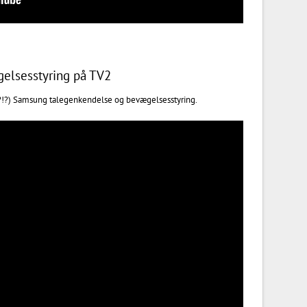
elsesstyring på TV2
?!?) Samsung talegenkendelse og bevægelsesstyring.