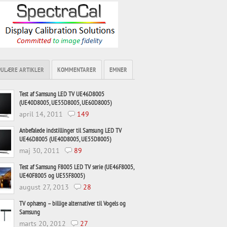
PULÆRE ARTIKLER
KOMMENTARER
EMNER
Test af Samsung LED TV UE46D8005
(UE40D8005, UE55D8005, UE60D8005)
april 14, 2011
149
Anbefalede indstillinger til Samsung LED TV
UE46D8005 (UE40D8005, UE55D8005)
maj 30, 2011
89
Test af Samsung F8005 LED TV serie (UE46F8005,
UE40F8005 og UE55F8005)
august 27, 2013
28
TV ophæng – billige alternativer til Vogels og
Samsung
marts 20, 2012
27