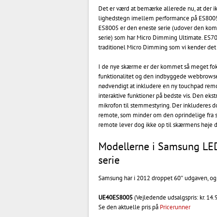
Det er værd at bemærke allerede nu, at der i
lighedstegn imellem performance på ES8005 
ES8005 er den eneste serie (udover den 
serie) som har Micro Dimming Ultimate. ES7
traditionel Micro Dimming som vi kender det
I de nye skærme er der kommet så meget fo
funktionalitet og den indbyggede webbrowser
nødvendigt at inkludere en ny touchpad remote
interaktive funktioner på bedste vis. Den eks
mikrofon til stemmestyring. Der inkluderes do
remote, som minder om den oprindelige fra s
remote lever dog ikke op til skærmens høje 
Modellerne i Samsung LE
serie
Samsung har i 2012 droppet 60″ udgaven, og 
UE40ES8005
(Vejledende udsalgspris: kr. 14.
Se den aktuelle pris på
Pricerunner