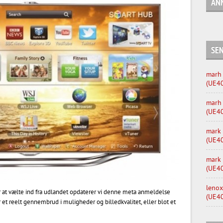
AN
SE
marh
(UE4
marh
(UE4
mark
(UE4
mark
(UE4
lenox
r at vælte ind fra udlandet opdaterer vi denne meta anmeldelse
(UE4
t reelt gennembrud i muligheder og billedkvalitet, eller blot et