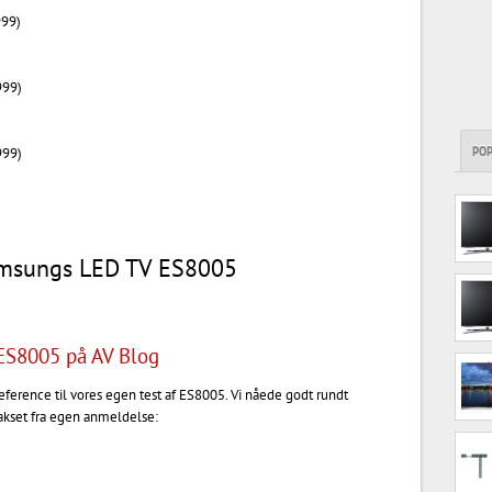
999)
999)
PO
999)
Samsungs LED TV ES8005
S8005 på AV Blog
n reference til vores egen test af ES8005. Vi nåede godt rundt
akset fra egen anmeldelse: