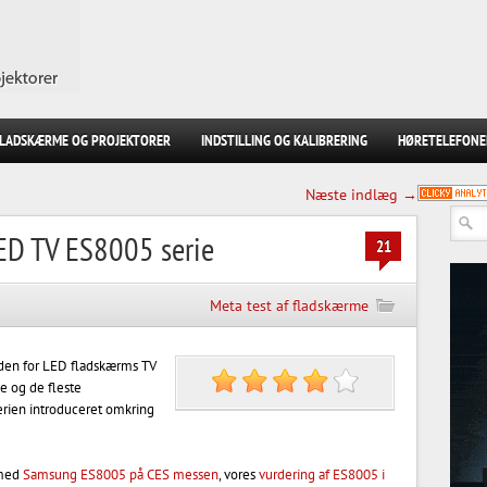
FLADSKÆRME OG PROJEKTORER
INDSTILLING OG KALIBRERING
HØRETELEFONE
Næste indlæg →
ED TV ES8005 serie
21
Meta test af fladskærme
nden for LED fladskærms TV
e og de fleste
erien introduceret omkring
 med
Samsung ES8005 på CES messen
, vores
vurdering af ES8005 i