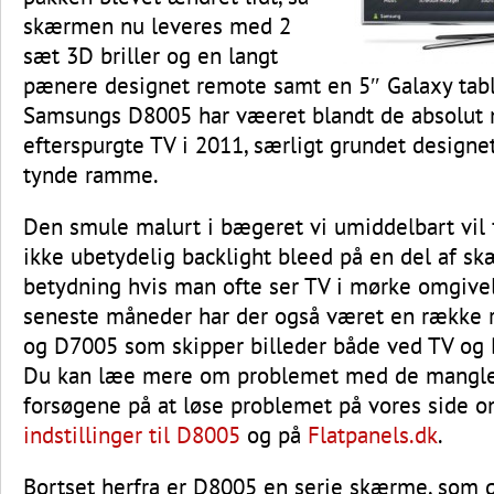
skærmen nu leveres med 2
sæt 3D briller og en langt
pænere designet remote samt en 5″ Galaxy tabl
Samsungs D8005 har væeret blandt de absolut
efterspurgte TV i 2011, særligt grundet design
tynde ramme.
Den smule malurt i bægeret vi umiddelbart vil
ikke ubetydelig backlight bleed på en del af sk
betydning hvis man ofte ser TV i mørke omgivel
seneste måneder har der også været en række
og D7005 som skipper billeder både ved TV og B
Du kan læe mere om problemet med de mangle
forsøgene på at løse problemet på vores side 
indstillinger til D8005
og på
Flatpanels.dk
.
Bortset herfra er D8005 en serie skærme, som g