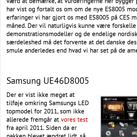
værd at bemærke, at vurderingerne her bygger
har vist og fortalt os om om de nye ES8005 mod
erfaringer vi har gjort os med ES8005 på CES m
måned. Der vil naturligvis kunne være forskell
demonstrationsmodeller og de endelige nordisk
særdeleshed må det forvente at det danske des
smule anderledes end hvad vi har set på de am
Samsung UE46D8005
Der er vist ikke meget at
tilføje omkring Samsungs LED
topmodel for 2011, som ikke
allerede fremgår at
vores test
fra april 2011. Siden da er
pakken blevet ændret lidt, så