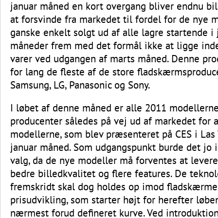
januar måned en kort overgang bliver endnu bill
at forsvinde fra markedet til fordel for de nye m
ganske enkelt solgt ud af alle lagre startende i 
måneder frem med det formål ikke at ligge in
varer ved udgangen af marts måned. Denne pro
for lang de fleste af de store fladskærmsproduc
Samsung, LG, Panasonic og Sony.
I løbet af denne måned er alle 2011 modellerne
producenter således på vej ud af markedet for a
modellerne, som blev præsenteret på CES i Las 
januar måned. Som udgangspunkt burde det jo 
valg, da de nye modeller må forventes at lever
bedre billedkvalitet og flere features. De tekno
fremskridt skal dog holdes op imod fladskærme
prisudvikling, som starter højt for herefter løbe
nærmest forud defineret kurve. Ved introduktio