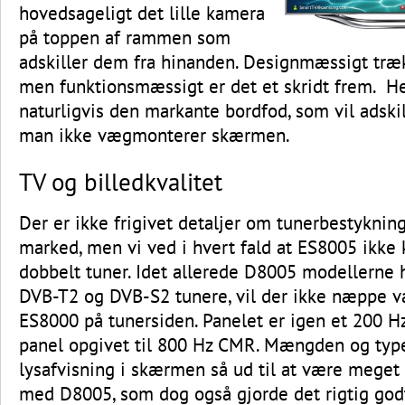
hovedsageligt det lille kamera
på toppen af rammen som
adskiller dem fra hinanden. Designmæssigt trækk
men funktionsmæssigt er det et skridt frem. H
naturligvis den markante bordfod, som vil adskil
man ikke vægmonterer skærmen.
TV og billedkvalitet
Der er ikke frigivet detaljer om tunerbestyknin
marked, men vi ved i hvert fald at ES8005 ik
dobbelt tuner. Idet allerede D8005 modellerne
DVB-T2 og DVB-S2 tunere, vil der ikke næppe v
ES8000 på tunersiden. Panelet er igen et 200 
panel opgivet til 800 Hz CMR. Mængden og type
lysafvisning i skærmen så ud til at være meget
med D8005, som dog også gjorde det rigtig god