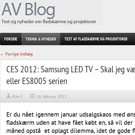
FORSIDE
TEKNIK & NYHEDER
TEST AF FLADSKÆRME OG PROJEKTORER
← Forrige indlæg
CES 2012: Samsung LED TV – Skal jeg v
eller ES8005 serien
Kim F
16. februar 2012
Er du nået igennem januar udsalgskaos med øn
fladskærm uden at have fået købt en, så vil der 
måned opstå et oplagt dilemma, idet de gode f