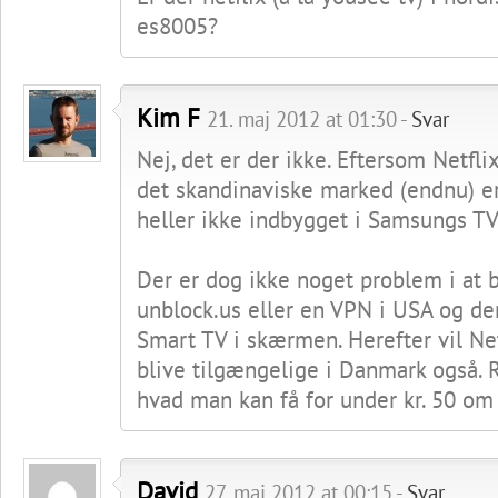
es8005?
Kim F
21. maj 2012 at 01:30 -
Svar
Nej, det er der ikke. Eftersom Netfli
det skandinaviske marked (endnu) er
heller ikke indbygget i Samsungs TV
Der er dog ikke noget problem i at 
unblock.us eller en VPN i USA og der
Smart TV i skærmen. Herefter vil Ne
blive tilgængelige i Danmark også.
hvad man kan få for under kr. 50 o
David
27. maj 2012 at 00:15 -
Svar