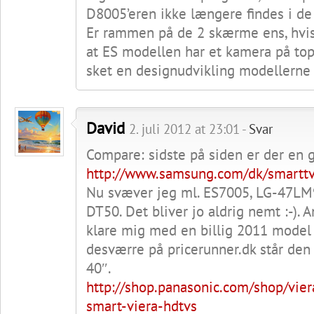
D8005’eren ikke længere findes i de 
Er rammen på de 2 skærme ens, hvis
at ES modellen har et kamera på topp
sket en designudvikling modellerne
David
2. juli 2012 at 23:01 -
Svar
Compare: sidste på siden er der en 
http://www.samsung.com/dk/smarttv
Nu svæver jeg ml. ES7005, LG-47LM
DT50. Det bliver jo aldrig nemt :-). 
klare mig med en billig 2011 model
desværre på pricerunner.dk står den 
40″.
http://shop.panasonic.com/shop/vier
smart-viera-hdtvs