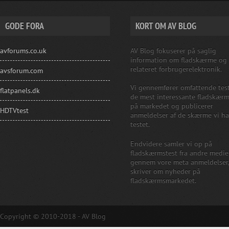
GODE FORA
KORT OM AV BLOG
avforums.co.uk
AV Blog fokuserer på saglig
information om fladskærme og
relateret forbrugerelektronik.
avsforum.com
Vi gennemfører omfattende test
flatpanels.dk
de mest interessante fladskær
på markedet og publicerer
HDTVtest
anmeldelser af de skærme vi ha
testet.
Endvidere samler vi op på
fladskærmstest fra andre medie
gennem vore meta anmeldelser
skriver om nyheder på
fladskærmsmarkedet.
Copyright © 2010-2018 - AV Blog