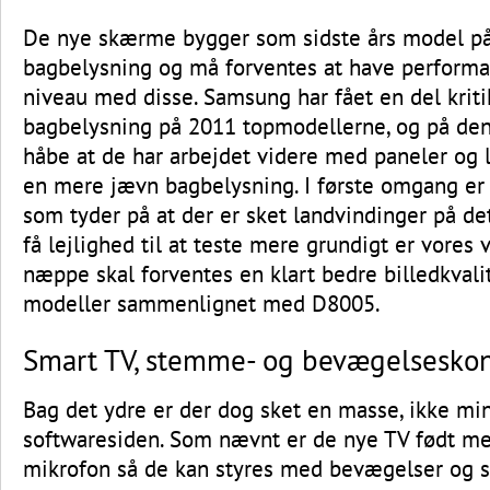
De nye skærme bygger som sidste års model p
bagbelysning og må forventes at have perform
niveau med disse. Samsung har fået en del kriti
bagbelysning på 2011 topmodellerne, og på de
håbe at de har arbejdet videre med paneler og l
en mere jævn bagbelysning. I første omgang er
som tyder på at der er sket landvindinger på det
få lejlighed til at teste mere grundigt er vores 
næppe skal forventes en klart bedre billedkvali
modeller sammenlignet med D8005.
Smart TV, stemme- og bevægelseskon
Bag det ydre er der dog sket en masse, ikke mi
softwaresiden. Som nævnt er de nye TV født m
mikrofon så de kan styres med bevægelser o