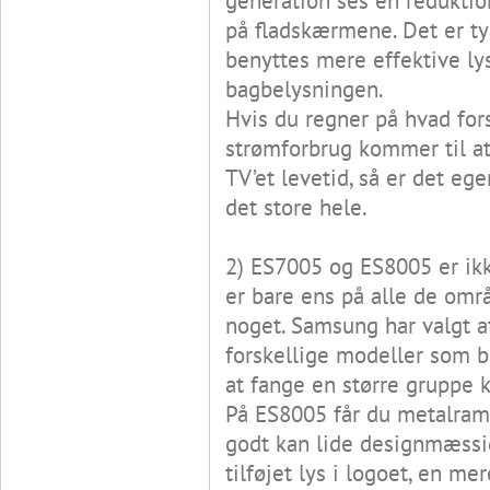
generation ses en reduktio
på fladskærmene. Det er ty
benyttes mere effektive lys
bagbelysningen.
Hvis du regner på hvad fors
strømforbrug kommer til at
TV’et levetid, så er det ege
det store hele.
2) ES7005 og ES8005 er ikk
er bare ens på alle de omr
noget. Samsung har valgt a
forskellige modeller som ba
at fange en større gruppe 
På ES8005 får du metalra
godt kan lide designmæssig
tilføjet lys i logoet, en me