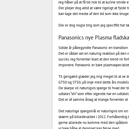
Jeg håber på at få tid nok til at kunne smide 
Der plejer dog altid at være rigeligt at fyld
kan tage det meste af den tid som ikke bruge
Der er dog nogle ting som jeg specifikt har 
Panasonics nye Plasma fladsk
Sidste år påbegyndte Panasonic en transiti
Det er sådan set en naturlig reaktion på den
succes. Jeg forventer klart at den trend vil
imponere. Panasonic er bare plasmaspecialist
Til gengæld glæder jeg mig meget til at se de
GT50 og ST50, på linje med dette års modelle
De skarpe vil naturligvis spørge til hvad der 
udtales “shi” som efter sigende har en udtalel
Det er af samme årsag at mange forventer at n
Det naturlige spørgsmål er naturligvis om 
skærm på billedkvalitet i 2012. Forhåbentlig k
gerne allerede nu komme med den spådom at 
vi bare håbe at designet kan følge med.