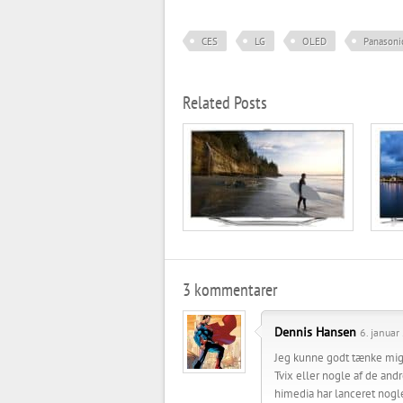
CES
LG
OLED
Panasoni
Related Posts
3 kommentarer
Dennis Hansen
6. januar
Jeg kunne godt tænke mig
Tvix eller nogle af de an
himedia har lanceret nogle