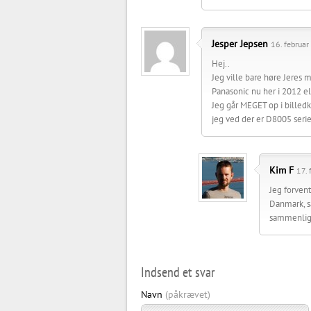
Jesper Jepsen
16. februar
Hej..
Jeg ville bare høre Jeres
Panasonic nu her i 2012 el
Jeg går MEGET op i billedk
jeg ved der er D8005 ser
Kim F
17. 
Jeg forvent
Danmark, så
sammenlig
Indsend et svar
Navn
(påkrævet)