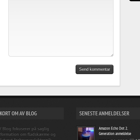
KORT OM AV BLOG
SENESTE ANMELDELSER
V Blog fokuserer på saglig
Amazon Echo Dot 2.
Generation anmeldelse
nformation om fladskærme og
elateret forbrugerelektronik.