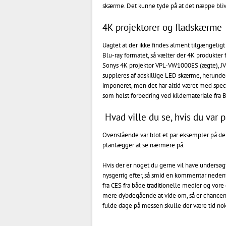
skærme. Det kunne tyde på at det næppe bliver
4K projektorer og fladskærme
Uagtet at der ikke findes alment tilgængeligt
Blu-ray formatet, så vælter der 4K produkter f
Sonys 4K projektor VPL-VW1000ES (ægte), JV
suppleres af adskillige LED skærme, herundee
imponeret, men det har altid været med speci
som helst forbedring ved kildemateriale fra B
Hvad ville du se, hvis du var 
Ovenstående var blot et par eksempler på de
planlægger at se nærmere på.
Hvis der er noget du gerne vil have undersøgt
nysgerrig efter, så smid en kommentar nedenfo
fra CES fra både traditionelle medier og vor
mere dybdegående at vide om, så er chancen 
fulde dage på messen skulle der være tid no