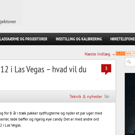
FLADSKÆRME OG PROJEKTORER
INDSTILLING OG KALIBRERING
HØRETELEFONE
Næste indlæg →
012 i Las Vegas – hvad vil du
3
Teknik & nyheder
og for 8. år i træk pakker sydfrugterne og nyder et par uger med
errør, røde bøffer og rigelig eye candy. Det er med andre ord
2 i Las Vegas.