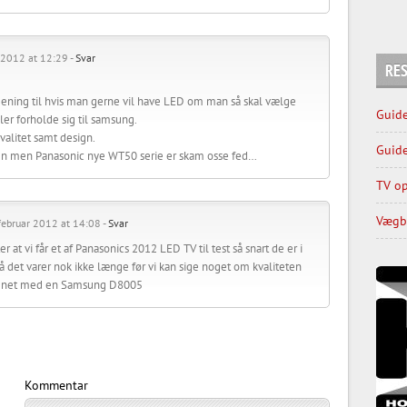
 2012 at 12:29 -
Svar
RES
 mening til hvis man gerne vil have LED om man så skal vælge
Guide
ler forholde sig til samsung.
valitet samt design.
Guide
ien men Panasonic nye WT50 serie er skam osse fed…
TV op
Vægbe
februar 2012 at 14:08 -
Svar
er at vi får et af Panasonics 2012 LED TV til test så snart de er i
 det varer nok ikke længe før vi kan sige noget om kvaliteten
net med en Samsung D8005
Kommentar