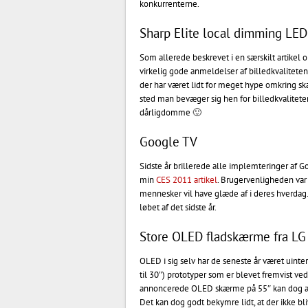
konkurrenterne.
Sharp Elite local dimming LE
Som allerede beskrevet i en særskilt artikel
virkelig gode anmeldelser af billedkvaliteten
der har været lidt for meget hype omkring sk
sted man bevæger sig hen for billedkvaliteten
dårligdomme 🙂
Google TV
Sidste år brillerede alle implemteringer af G
min
CES 2011 artikel
. Brugervenligheden var
mennesker vil have glæde af i deres hverdag
løbet af det sidste år.
Store OLED fladskærme fra L
OLED i sig selv har de seneste år været uint
til 30″) prototyper som er blevet fremvist ve
annoncerede OLED skærme på 55″ kan dog ænd
Det kan dog godt bekymre lidt, at der ikke bl