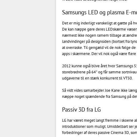
Samsungs LED og plasma E-mo
Det er mig inderligt vanskeligt at gætte på h
De kan næppe gøre deres LEDskærme væsentlig
nærmest ikke nogen ramem tilbage at ændre p
landvindinger på designsiden (bortset fra 
at overraske. Til gengæld vil de nok følge de
apps i skærmene. Der vil nok også være fle
2012 kunne også blive året hvor Samsungs 51
storebrødrene på 64″ og får samme sortnivau
udgaverne til en stærk konkurrent til VT50.
Så vidt vides samarbejder Joe Kane ikke læn
næppe noget spændende fra Samsung på de
Passiv 3D fra LG
LG har været meget langt fremme i skoene al
introduktioner som muligt. Umiddelbart ser j
forbedringer af deres passive Cinema 3D, som i