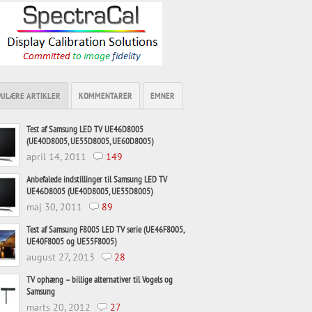
PULÆRE ARTIKLER
KOMMENTARER
EMNER
Test af Samsung LED TV UE46D8005
(UE40D8005, UE55D8005, UE60D8005)
april 14, 2011
149
Anbefalede indstillinger til Samsung LED TV
UE46D8005 (UE40D8005, UE55D8005)
maj 30, 2011
89
Test af Samsung F8005 LED TV serie (UE46F8005,
UE40F8005 og UE55F8005)
august 27, 2013
28
TV ophæng – billige alternativer til Vogels og
Samsung
marts 20, 2012
27