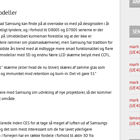
AN
deller
vad Samsung kan finde på at overraske os med på designsiden i år.
t tyndere, og i forhold til D8005 og D7005 serierne er der
SE
å. Umiddelbart kunneman forestille sig at der ikke er
tyndere rammer om plasmaskærmene), men Samsung har tradition for
marh
 sidste års trend med at indbygge mere smart funktionalitet og flere
(UE4
re modeller med 3D og endnu færre LCD skærme belyst med CCFL.
marh
″ skærme (eller hvad de nu bliver) skæres af samme glas som
(UE4
 og immunitet mod retention og burn-in. Det vil gøre 51″
mark
(UE4
gere med Samsung om udvikling af nye projektorer, så der kommer
t område.
mark
(UE4
lenox
lerede inden CES for at tage så meget af luften ud af Samsungs
(UE4
eg det som mest interessant om de har lavet yderligere
 forvejen har en række fordele i forhold til aktiv 3D fra