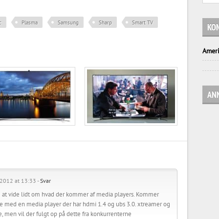
c
Plasma
Samsung
Sharp
Smart TV
KO
Ameri
AN
 2012 at 13:33 -
Svar
 at vide lidt om hvad der kommer af media players. Kommer
dre med en media player der har hdmi 1.4 og ubs 3.0. xtreamer og
, men vil der fulgt op på dette fra konkurrenterne