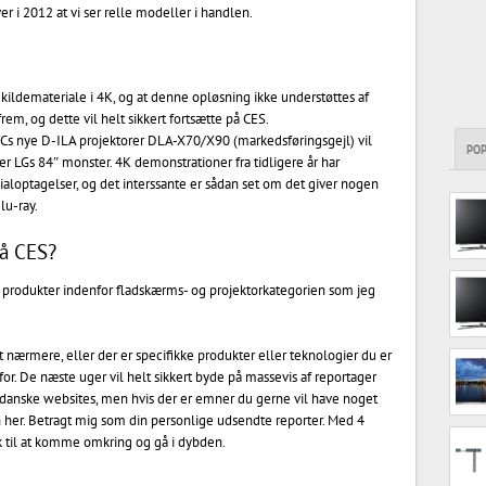
 i 2012 at vi ser relle modeller i handlen.
 kildemateriale i 4K, og at denne opløsning ikke understøttes af
rem, og dette vil helt sikkert fortsætte på CES.
Cs nye D-ILA projektorer DLA-X70/X90 (markedsføringsgejl) vil
PO
r LGs 84″ monster. 4K demonstrationer fra tidligere år har
aloptagelser, og det interssante er sådan set om det giver nogen
lu-ray.
på CES?
 produkter indenfor fladskærms- og projektorkategorien som jeg
 nærmere, eller der er specifikke produkter eller teknologier du er
r. De næste uger vil helt sikkert byde på massevis af reportager
e danske websites, men hvis der er emner du gerne vil have noget
her. Betragt mig som din personlige udsendte reporter. Med 4
k til at komme omkring og gå i dybden.