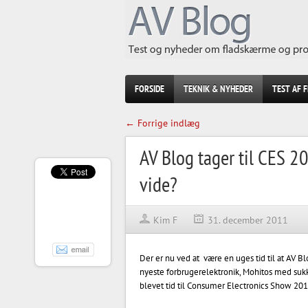
FORSIDE
TEKNIK & NYHEDER
TEST AF 
← Forrige indlæg
AV Blog tager til CES 2
vide?
Kim F
31. december 2011
Der er nu ved at være en uges tid til at AV Bl
nyeste forbrugerelektronik, Mohitos med sukk
blevet tid til Consumer Electronics Show 201