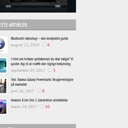
STE ARTIKLER
Bluetooth teknologi – den komplette guide
august 11, 2019
0
I tvivl om hvilken spillekonsol du skal vælge? Vi
guider dig til at træffe den rigtige beslutning
september 07, 2017
3
Test: Baseus Galaxy Powerbank: Brugervenligste
på markedet
juni 26, 2017
0
Amazon Echo Dot 2. Generation anmeldelse
marts 24, 2017
10