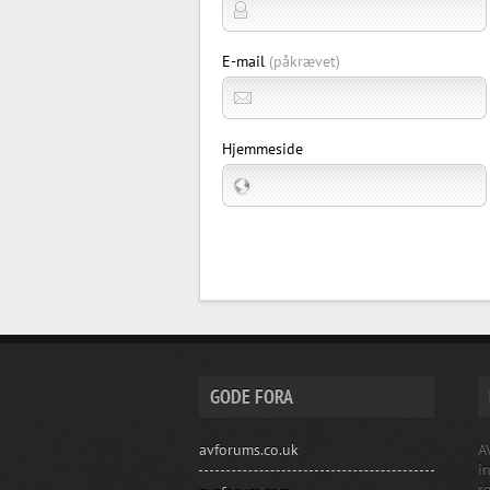
E-mail
(påkrævet)
Hjemmeside
GODE FORA
avforums.co.uk
A
i
r