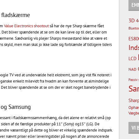
EM
D fladskærme
3D
4
 om
Value Electronics shootout
så har de nye Sharp skærme fået
Blueto
. Det bliver spændende at se om de kan leve op til det, eller om
ærmene. Sædvanlig vis plejer Sharps messestand ikke at være et
ES80
s skyld, men man skal jo ikke lade sig forblænde af tidligere tiders
Ind
LCD
NAD
oogle TV ved at undervælde helt ekstremt, som jeg vist fik noteret i
Passiv 
 ganske enkelt milevidt fra hvadm an kan forvente at almindelige
Sa
. Det bliver spændende at se om der er sket noget banebrydende i
Shar
G og Samsung
Ophæ
Vægbe
eressant i fladskærmssammenhæng, da det alene er relativt små (op
d siden af de færdige produkter på 11″ (Sony) og15″ (LG). De
VI
re væsentligt på dette og bliver et virkelig spændende indspark.
iver nævnt priser eller leveringstider på nogen af de annoncerede