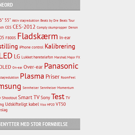
NEORD
6"
55"
Aktiv støjreduktion
Beats by Dre
Beats Tour
CES-2012
CES
oth
Comply skumpropper
Denon
Fladskærm
05
In-ear
F8005
stilling
Kalibrering
iPhone control
LED
LG
Lukket høretelefon
Marshall Major FX
Panasonic
OLED
Over-ear
On-ear
Plasma
Priser
støjreduktion
RoomFeel
msung
Sennheiser
Sennheiser Momentum
Test
Smart TV
p
Sony
Shootout
TV
Udskifteligt kabel
VT50
ng
Viso HP20
slag
 BENYTTER MED STOR FORNØJELSE