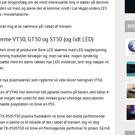
et par blogindlæg om de mest interessante ting vi støder på derovre.
e tiden ud med, og alene det at komme rundt i Las Vegas unders CES
s i messehallerne.
NYE
tænkt mig at se nærmere på i løbet af messen.
ærme VT50, GT50 og ST50 (og lidt LED)
on hen imod at producere flere LCD skærme med LED bagbelysning.
 retning markedet bevæger sig, men var ikke nogen synderlig
 fortsætte med en større rækker nye LED modeller, som dog næppe vil
er.
 nye plasmaserier, som rygterne vil vide bliver navngivet VT50,
r.
blev af VT40. Her kommer lidt japansk overtro på banen, idet tallet 4
se meget nær ordet for død, hvilket giver uheldige associationer.
æste playstation vil blive en PS5.
en TX-P50VT50 plasma fladskærm vil blive den bedst performende
an vi danne os et billede af det i løbet af messen. Jeg vil dog
TX-P50ST50 vil blive en fremragende performer til prisen. Så må